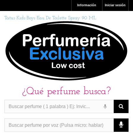
Información
Iniciar sesión
Tatus Kids Boys Eau De Toilette Spray 90 ML
¿Qué perfume busca?
PERFUMES IMITACION