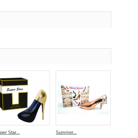
per Star...
Summer...
Milan Mode