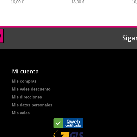
16,00 €
18,00 €
16
Siga
Mi cuenta
Mis compras
Mis vales descuento
Mis direcciones
Mis datos personales
Mis vales