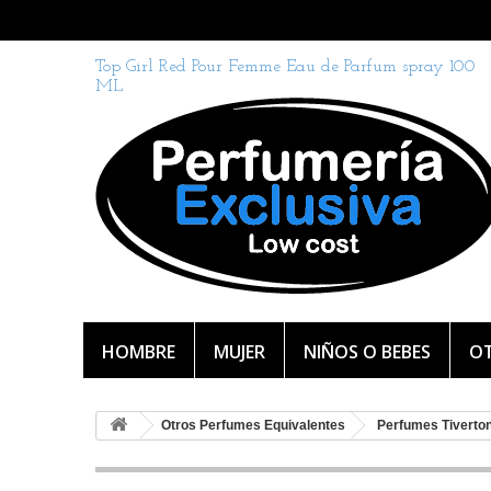
Top Girl Red Pour Femme Eau de Parfum spray 100
ML
HOMBRE
MUJER
NIÑOS O BEBES
OT
Otros Perfumes Equivalentes
Perfumes Tiverto