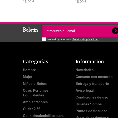
16,00 €
16,00 €
Boletín
He leido y acepto la
Política de privacidad
Categorías
Información
Hombre
Novedades
Mujer
Contacte con nosotros
Niños o Bebes
Entrega y transporte
Otros Perfumes
Aviso legal
Equivalentes
Condiciones de uso
Ambientadores
Quienes Somos
Outlet 2,5€
Puntos de fidelidad
Gel hidroalcohólico para
Venta de perfumes a