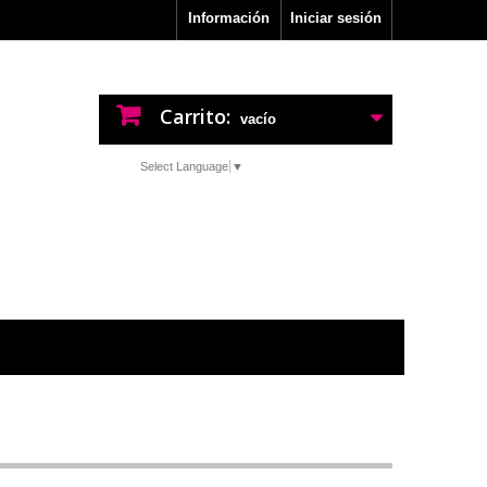
Información
Iniciar sesión
Carrito:
vacío
Select Language
▼