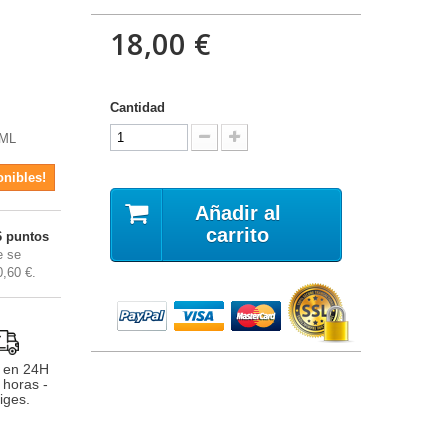
18,00 €
Cantidad
 ML
onibles!
Añadir al
carrito
6
puntos
 se
0,60 €
.
 en 24H
 horas -
iges.