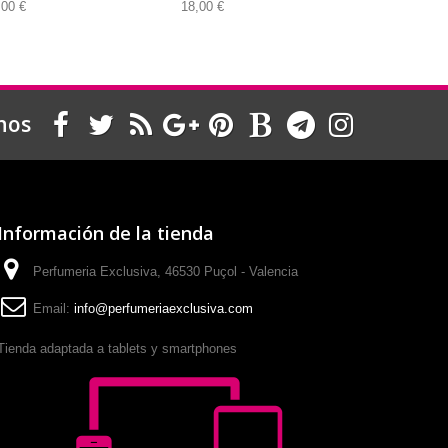
,00 €
18,00 €
18,00 €
nos
Información de la tienda
Perfumeria Exclusiva, 46530 Puçol - Valencia
Email:
info@perfumeriaexclusiva.com
Tienda adaptada a tablets y smartphones