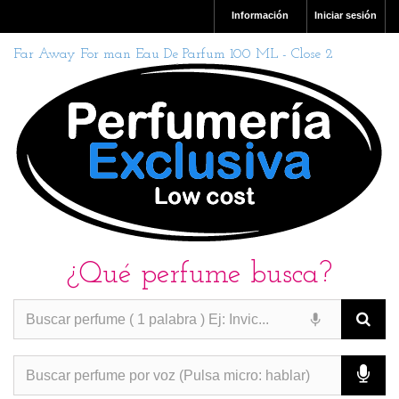
Información
Iniciar sesión
Far Away For man Eau De Parfum 100 ML - Close 2
¿Qué perfume busca?
PERFUMES IMITACION