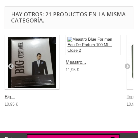
HAY OTROS: 21 PRODUCTOS EN LA MISMA
CATEGORÍA.
Meastro...
11,95 €
Big...
Top F
10,95 €
10,95 