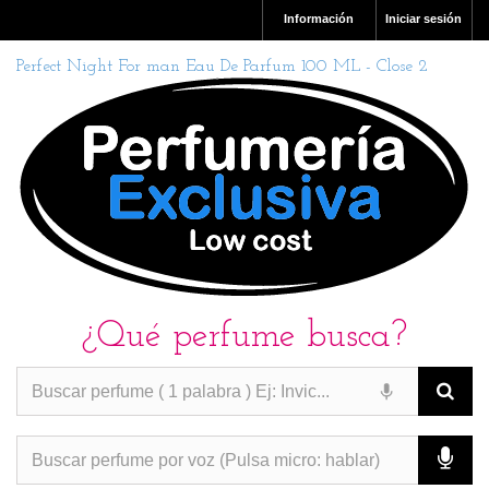
Información
Iniciar sesión
Perfect Night For man Eau De Parfum 100 ML - Close 2
¿Qué perfume busca?
PERFUMES IMITACION