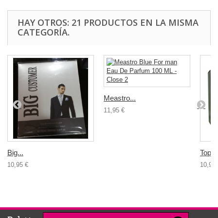
HAY OTROS: 21 PRODUCTOS EN LA MISMA
CATEGORÍA.
Meastro...
11,95 €
Big...
Top F
10,95 €
10,95 