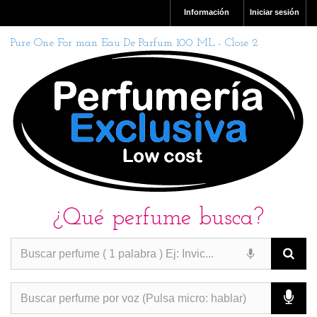
Información
Iniciar sesión
Pure One For man Eau De Parfum 100 ML - Close 2
¿Qué perfume busca?
PERFUMES IMITACION