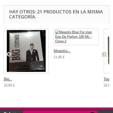
HAY OTROS: 21 PRODUCTOS EN LA MISMA
CATEGORÍA.
Meastro...
11,95 €
Big...
Top F
10,95 €
10,95 