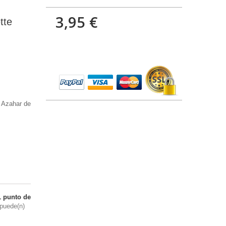
3,95 €
tte
 Azahar de
1
punto de
puede(n)