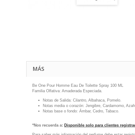
MÁS
Be One Pour Homme Eau De Toilette Spray 100 ML
Familia Olfativa: Amaderada Especiada.
Notas de Salida: Cilantro, Albahaca, Pomelo.
Notas media o corazón: Jengibre, Cardamomo, Azaha
Notas base o fondo: Ámbar, Cedro, Tabaco.
*Nos recuerda a:
Disponible solo para clientes registr
Para saber más información del perfume debe estar registr