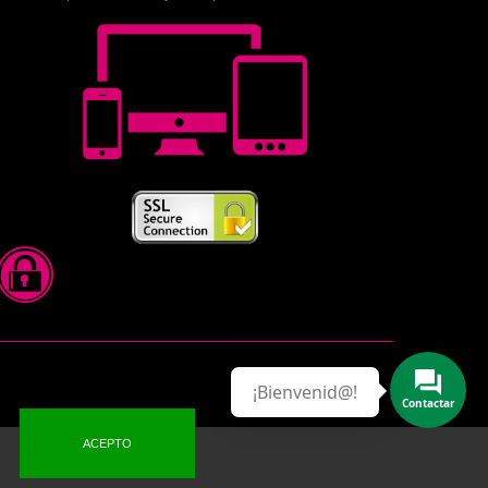
¡Bienvenid@!
Contactar
ACEPTO