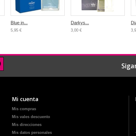
Blue in...
Darkys...
Di
5,95 €
3,00 €
3,
Siga
Mi cuenta
Mis compras
Mis vales descuento
Mis direcciones
Mis datos personales