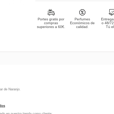
Portes gratis por
Perfumes
Entrega
compras
Económicos de
o 48/72
superiores a 60€.
calidad.
Tú el
r de Naranjo.
ados
ado en nuestra tienda como cliente: