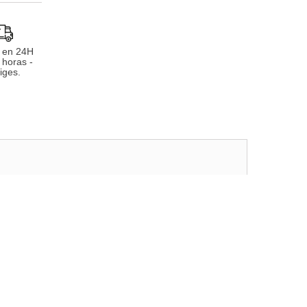
 en 24H
 horas -
iges.