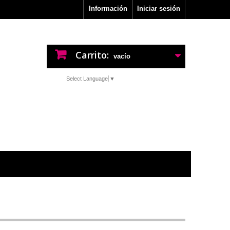
Información
Iniciar sesión
Carrito:
vacío
Select Language
▼