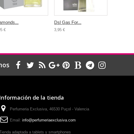
amonds...
Dsl Gas For...
Erótico...
95 €
3,95 €
3,00 €
nos
Información de la tienda
Perfumeria Exclusiva, 46530 Puçol - Valencia
Email:
info@perfumeriaexclusiva.com
Tienda adaptada a tablets y smartphones