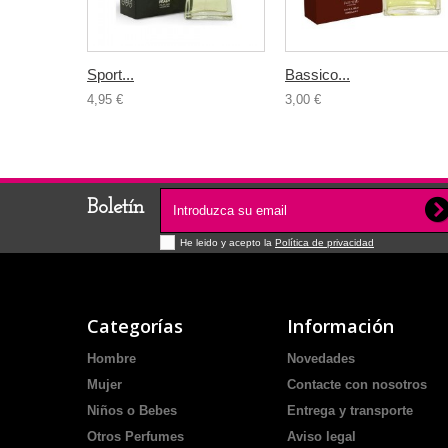
Sport...
Bassico...
4,95 €
3,00 €
Boletín
He leido y acepto la
Política de privacidad
Categorías
Información
Hombre
Novedades
Mujer
Contacte con nosotros
Niños o Bebes
Entrega y transporte
Otros Perfumes
Aviso legal