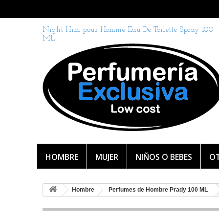
Night Him pour Homme Eau De Toilette Spray 100
ML
HOMBRE
MUJER
NIÑOS O BEBES
OT
Hombre
Perfumes de Hombre Prady 100 ML