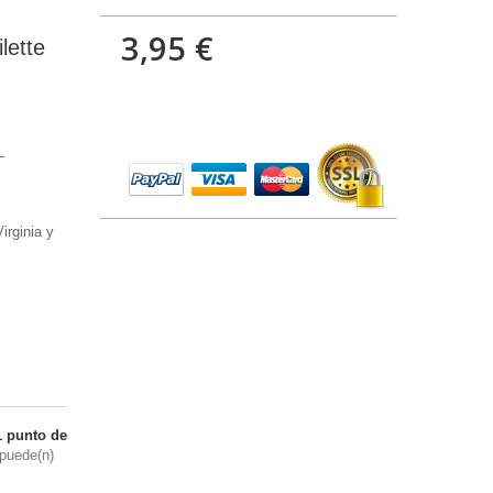
3,95 €
lette
L
irginia y
1
punto de
puede(n)