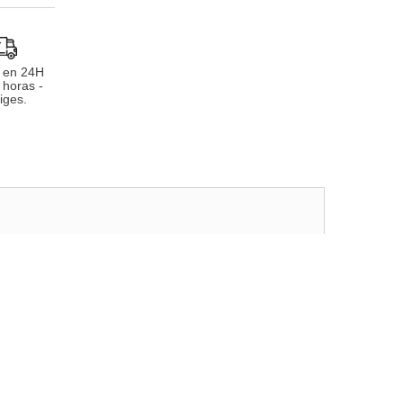
 en 24H
 horas -
iges.