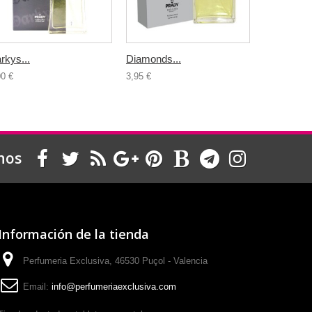
rkys...
Diamonds...
Dsl Gas Fo
00 €
3,95 €
3,95 €
nos
Información de la tienda
Perfumeria Exclusiva, 46530 Puçol - Valencia
Email:
info@perfumeriaexclusiva.com