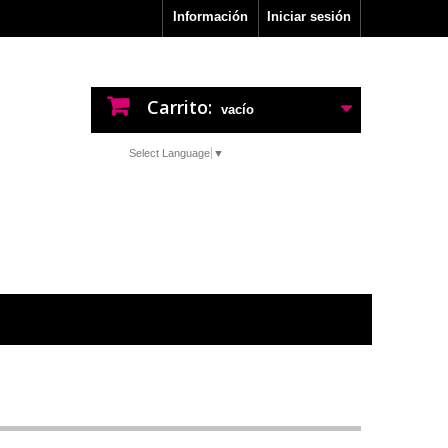
Información
Iniciar sesión
Carrito:
vacío
Select Language
▼