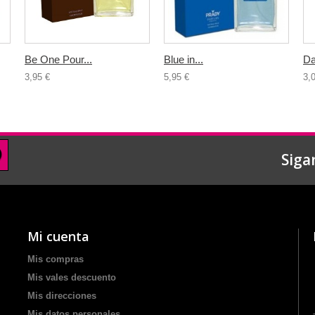
Be One Pour...
Blue in...
Da
3,95 €
5,95 €
3,
Siga
Mi cuenta
Mis compras
Mis vales descuento
Mis direcciones
Mis datos personales