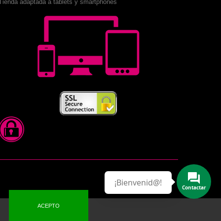
Tienda adaptada a tablets y smartphones
¡Bienvenid@!
Contactar
ACEPTO