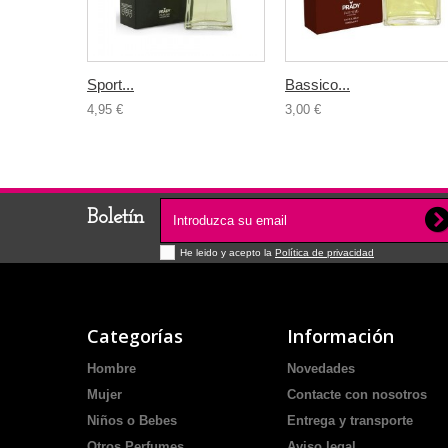
Sport...
Bassico...
4,95 €
3,00 €
Boletín
He leido y acepto la
Política de privacidad
Categorías
Información
Hombre
Novedades
Mujer
Contacte con nosotros
Niños o Bebes
Entrega y transporte
Otros Perfumes
Aviso legal