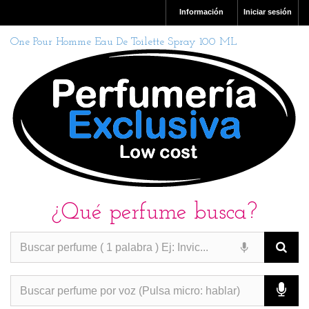
Información
Iniciar sesión
One Pour Homme Eau De Toilette Spray 100 ML
¿Qué perfume busca?
PERFUMES IMITACION