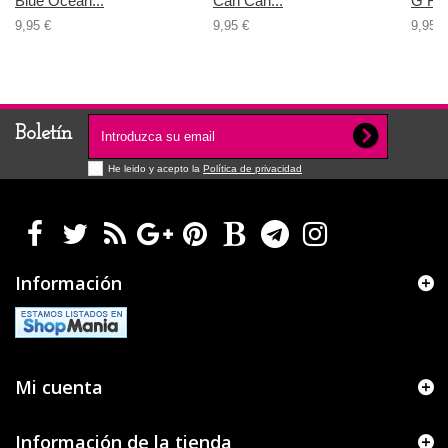
Blue Ocean...
Can Can...
G Fo
9,95 €
9,95 €
9,95 €
Boletín
He leido y acepto la
Política de privacidad
Información
Mi cuenta
Información de la tienda