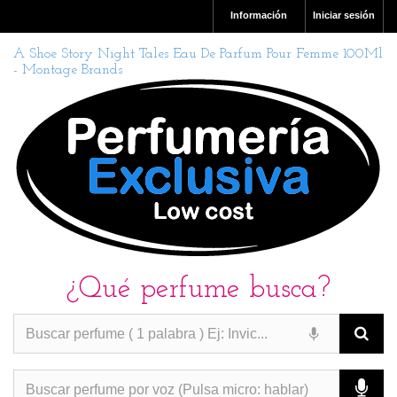
Información
Iniciar sesión
A Shoe Story Night Tales Eau De Parfum Pour Femme 100Ml
- Montage Brands
¿Qué perfume busca?
PERFUMES IMITACION