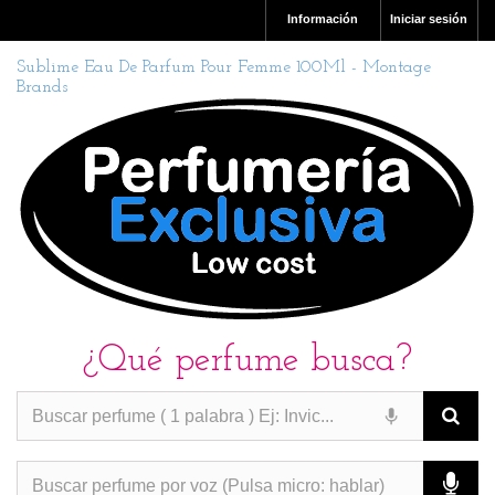
Información
Iniciar sesión
Sublime Eau De Parfum Pour Femme 100Ml - Montage
Brands
¿Qué perfume busca?
PERFUMES IMITACION