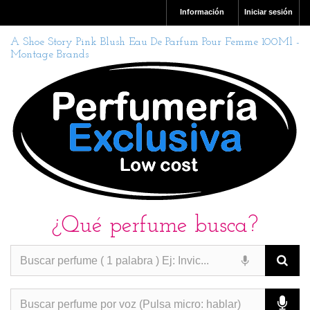
Información
Iniciar sesión
A Shoe Story Pink Blush Eau De Parfum Pour Femme 100Ml -
Montage Brands
¿Qué perfume busca?
PERFUMES IMITACION