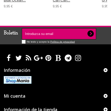
Blue Ocean...
Can Can...
G Fo
9,95 €
9,95 €
9,95 €
Boletín
He leido y acepto la
Política de privacidad
Información
Mi cuenta
Información de la tienda