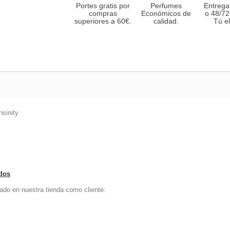
Portes gratis por
Perfumes
Entrega
compras
Económicos de
o 48/72
superiores a 60€.
calidad.
Tú el
nsinity
ados
ado en nuestra tienda como cliente: