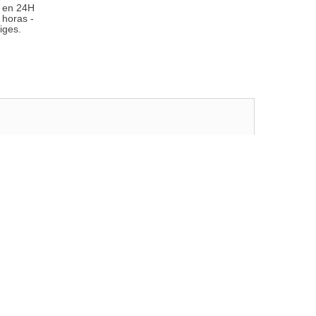
 en 24H
 horas -
iges.