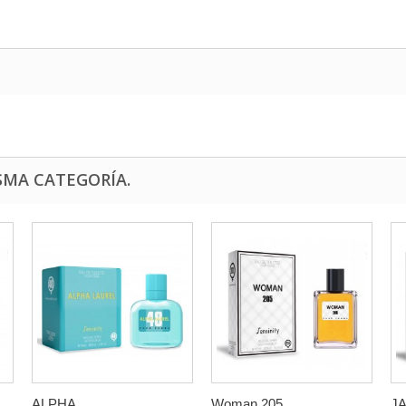
SMA CATEGORÍA.
ALPHA...
Woman 205...
JA