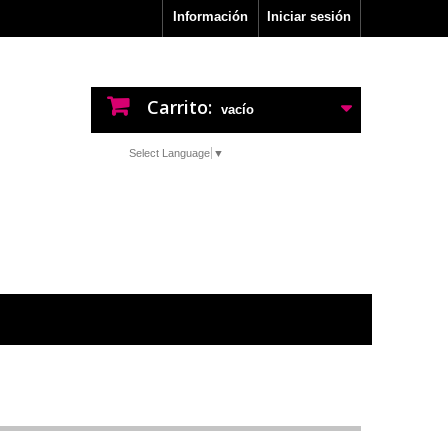
Información
Iniciar sesión
Carrito:
vacío
Select Language
▼