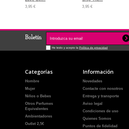
3,95 €
3,95 €
Boletín
He leido y acepto la
Política de privacidad
Categorías
Información
Hombre
Novedades
Mujer
Contacte con nosotros
Niños o Bebes
Entrega y transporte
Otros Perfumes
Aviso legal
Equivalentes
Condiciones de uso
Ambientadores
Quienes Somos
Outlet 2,5€
Puntos de fidelidad