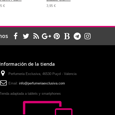
95 €
3,95 €
3,95 €
nos
Información de la tienda
Perfumeria Exclusiva, 46530 Puçol - Valencia
Email:
info@perfumeriaexclusiva.com
Tienda adaptada a tablets y smartphones