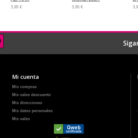
3,95 €
3,95 €
3,
Siga
Mi cuenta
Mis compras
Mis vales descuento
Mis direcciones
Mis datos personales
Mis vales