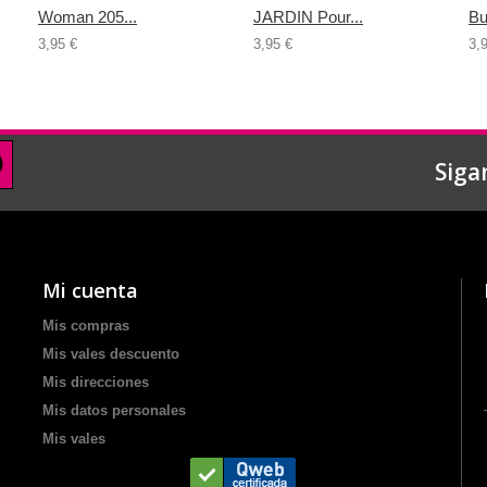
Woman 205...
JARDIN Pour...
Bu
3,95 €
3,95 €
3,
Siga
Mi cuenta
Mis compras
Mis vales descuento
Mis direcciones
Mis datos personales
Mis vales