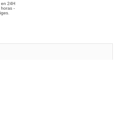
 en 24H
 horas -
iges.