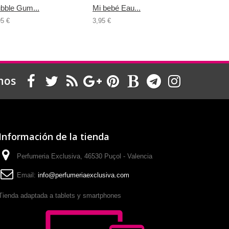
bble Gum...
Mi bebé Eau...
Coul Quee
95 €
3,95 €
3,95 €
nos
Información de la tienda
Perfumeria Exclusiva, 46530 Puçol - Valencia
Email:
info@perfumeriaexclusiva.com
Tienda adaptada a tablets y smartphones