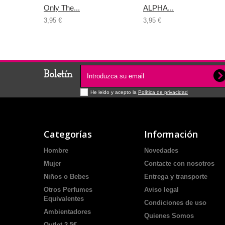
Only The...
ALPHA...
3,95 €
3,95 €
Boletín
He leido y acepto la
Política de privacidad
Categorías
Información
Hombre
Novedades
Mujer
Contacte con nosotros
Niños o Bebes
Entrega y transporte
Otros Perfumes
Aviso legal
Equivalentes
Condiciones de uso
Ambientadores
Quienes Somos
Outlet 2,5€