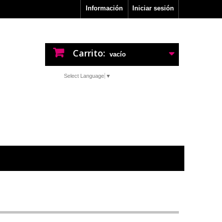
Información
Iniciar sesión
Carrito:
vacío
Select Language
▼