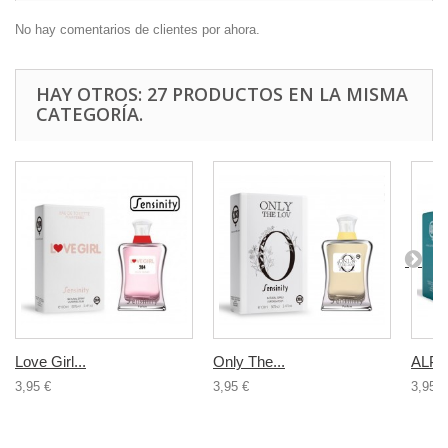
No hay comentarios de clientes por ahora.
HAY OTROS: 27 PRODUCTOS EN LA MISMA
CATEGORÍA.
Love Girl...
Only The...
ALPH
3,95 €
3,95 €
3,95 €