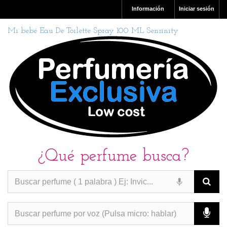
Información
Iniciar sesión
Mi bebé Eau De Toilette Spray 100 ML Sensinity
¿Qué perfume busca?
PERFUMES IMITACION