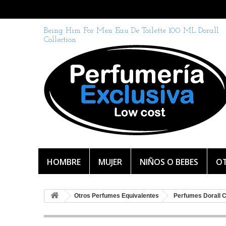
Being Him For Men Eau De Toilette 100 ML Dorall
Collection
HOMBRE
MUJER
NIÑOS O BEBES
OT
Otros Perfumes Equivalentes
Perfumes Dorall 