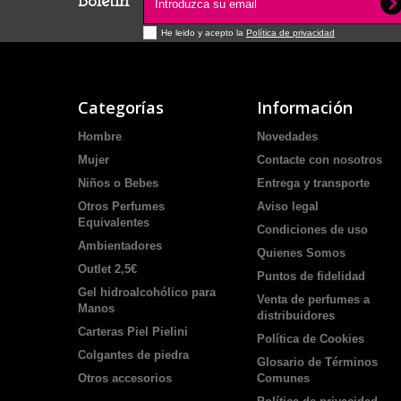
Boletín
He leido y acepto la
Política de privacidad
Categorías
Información
Hombre
Novedades
Mujer
Contacte con nosotros
Niños o Bebes
Entrega y transporte
Otros Perfumes
Aviso legal
Equivalentes
Condiciones de uso
Ambientadores
Quienes Somos
Outlet 2,5€
Puntos de fidelidad
Gel hidroalcohólico para
Venta de perfumes a
Manos
distribuidores
Carteras Piel Pielini
Política de Cookies
Colgantes de piedra
Glosario de Términos
Otros accesorios
Comunes