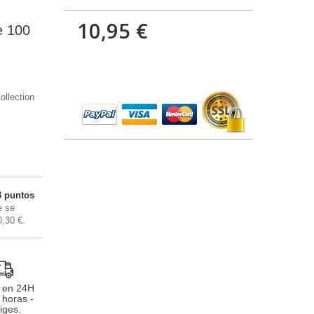
10,95 €
e 100
ollection
3
puntos
 se
0,30 €
.
 en 24H
 horas -
iges.