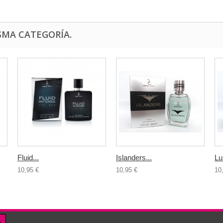
SMA CATEGORÍA.
Fluid...
Islanders...
Lu
10,95 €
10,95 €
10