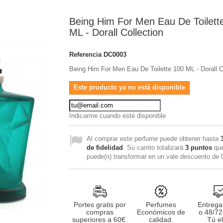
Being Him For Men Eau De Toilett
ML - Dorall Collection
Referencia
DC0003
Being Him For Men Eau De Toilette 100 ML - Dorall C
Este producto ya no está disponible
Indicarme cuando esté disponible
Al comprar este perfume puede obtener hasta
de fidelidad
. Su carrito totalizará
3
puntos
que
puede(n) transformar en un vale descuento de
Portes gratis por
Perfumes
Entrega
compras
Económicos de
o 48/72
superiores a 60€.
calidad.
Tú el