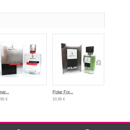
nar...
Polar For...
Port Nuovo
,95 €
10,95 €
10,95 €