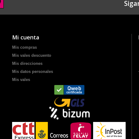
Siga
Mi cuenta
Mis compras
Mis vales descuento
Mis direcciones
Mis datos personales
Mis vales