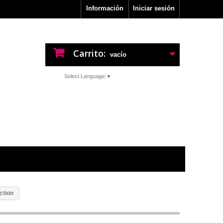
Información
Iniciar sesión
Carrito:
vacío
Select Language
▼
ction