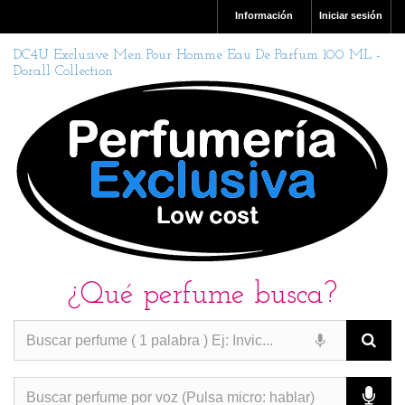
Información
Iniciar sesión
DC4U Exclusive Men Pour Homme Eau De Parfum 100 ML -
Dorall Collection
¿Qué perfume busca?
PERFUMES IMITACION