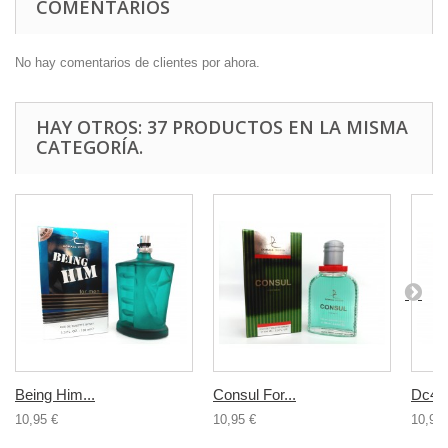
COMENTARIOS
No hay comentarios de clientes por ahora.
HAY OTROS: 37 PRODUCTOS EN LA MISMA
CATEGORÍA.
Being Him...
Consul For...
Dc4U 
10,95 €
10,95 €
10,95 