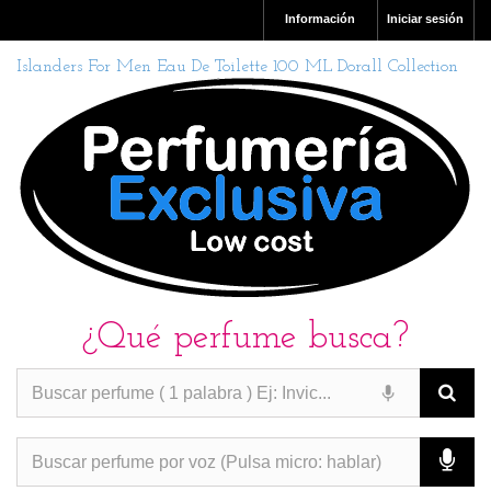
Información
Iniciar sesión
Islanders For Men Eau De Toilette 100 ML Dorall Collection
¿Qué perfume busca?
PERFUMES IMITACION