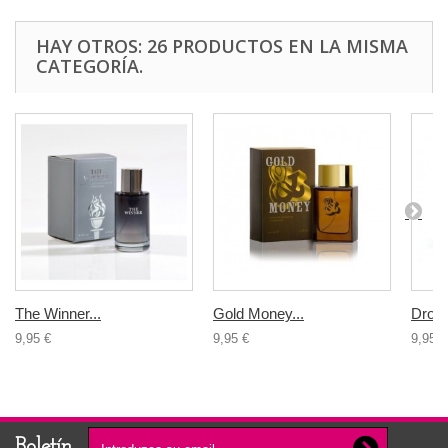
HAY OTROS: 26 PRODUCTOS EN LA MISMA
CATEGORÍA.
The Winner...
Gold Money...
Drop 
9,95 €
9,95 €
9,95 €
Boletín