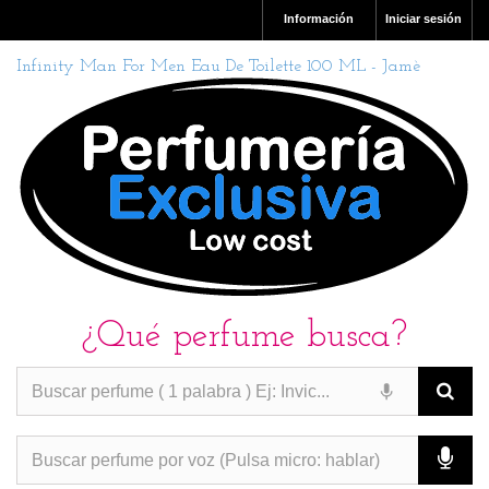
Información
Iniciar sesión
Infinity Man For Men Eau De Toilette 100 ML - Jamè
¿Qué perfume busca?
PERFUMES IMITACION