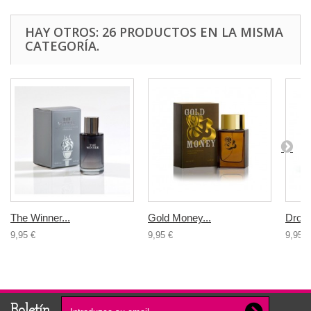
HAY OTROS: 26 PRODUCTOS EN LA MISMA
CATEGORÍA.
The Winner...
Gold Money...
Drop 
9,95 €
9,95 €
9,95 €
Boletín