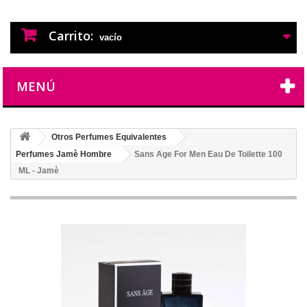
PERFUMES IMITACION
PERFUMES DE IMITACION DE LARGA
DURACION
Carrito:
vacío
MENÚ
Otros Perfumes Equivalentes
Perfumes Jamè Hombre
Sans Age For Men Eau De Toilette 100
ML - Jamè