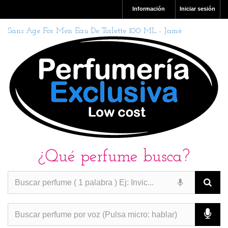
Información
Iniciar sesión
Sans Age For Men Eau De Toilette 100 ML - Jamè
¿Qué perfume busca?
PERFUMES IMITACION