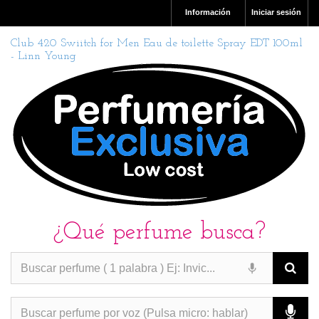
Información
Iniciar sesión
Club 420 Swiitch for Men Eau de toilette Spray EDT 100ml
- Linn Young
¿Qué perfume busca?
PERFUMES IMITACION