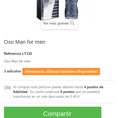
Ver más grande
Oso Man for men
Referencia
LY132
Oso Man for men
3
artículos
Advertencia: ¡Últimas Unidades Disponibles!
Al comprar este perfume puede obtener hasta
4
puntos de
fidelidad
. Su carrito totalizará
4
puntos
que se puede(n)
transformar en un vale descuento de
0,40 €
.
Compartir