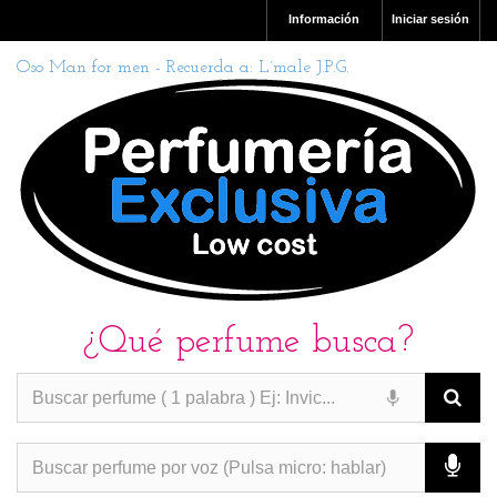
Información
Iniciar sesión
Oso Man for men - Recuerda a: L´male J.P.G.
¿Qué perfume busca?
PERFUMES IMITACION