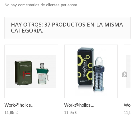
No hay comentarios de clientes por ahora.
HAY OTROS: 37 PRODUCTOS EN LA MISMA
CATEGORÍA.
Work@holics...
Work@holics...
Work@
11,95 €
11,95 €
11,95 