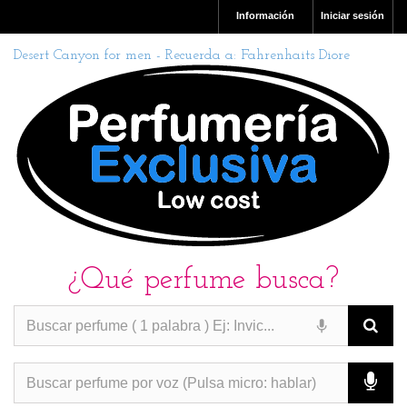
Información
Iniciar sesión
Desert Canyon for men - Recuerda a: Fahrenhaits Diore
¿Qué perfume busca?
PERFUMES IMITACION