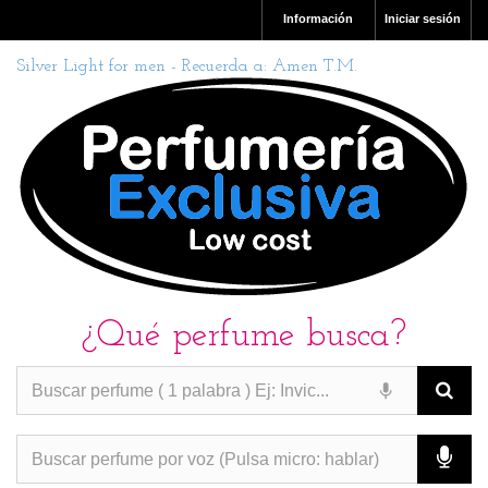
Información
Iniciar sesión
Silver Light for men - Recuerda a: Amen T.M.
¿Qué perfume busca?
PERFUMES IMITACION