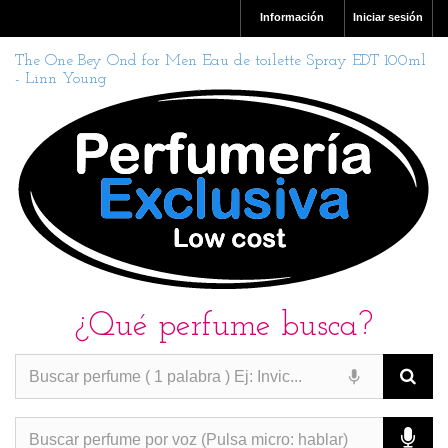
Información
Iniciar sesión
The One Bey Ond for Men Eau de toilette Spray EDT 100ml
- Linn Young
¿Qué perfume busca?
PERFUMES IMITACION