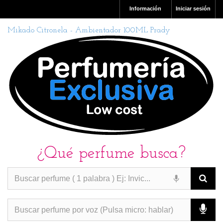
Información
Iniciar sesión
Mikado Citronela - Ambientador 100ML Prady
¿Qué perfume busca?
PERFUMES IMITACION