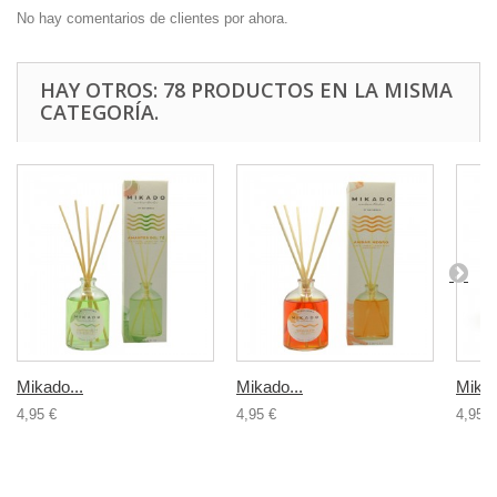
No hay comentarios de clientes por ahora.
HAY OTROS: 78 PRODUCTOS EN LA MISMA
CATEGORÍA.
Mikado...
Mikado...
Mikad
4,95 €
4,95 €
4,95 €