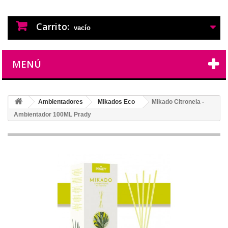
PERFUMES IMITACION
PERFUMES DE IMITACION DE LARGA
DURACION
Carrito:
vacío
MENÚ
Ambientadores
Mikados Eco
Mikado Citronela -
Ambientador 100ML Prady