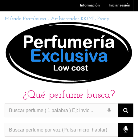
Información
Iniciar sesión
Mikado Frambuesa - Ambientador 100ML Prady
¿Qué perfume busca?
PERFUMES IMITACION