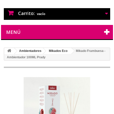
PERFUMES IMITACION
PERFUMES DE IMITACION DE LARGA
DURACION
Carrito:
vacío
MENÚ
Ambientadores
Mikados Eco
Mikado Frambuesa -
Ambientador 100ML Prady