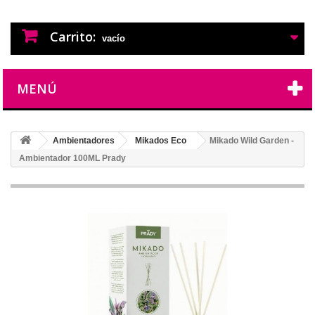
PERFUMES IMITACION
PERFUMES DE IMITACION DE LARGA
DURACION
Carrito:
vacío
MENÚ
Ambientadores
Mikados Eco
Mikado Wild Garden -
Ambientador 100ML Prady