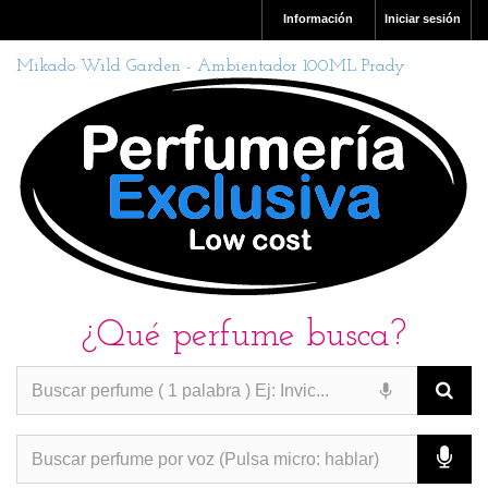
Información
Iniciar sesión
Mikado Wild Garden - Ambientador 100ML Prady
¿Qué perfume busca?
PERFUMES IMITACION