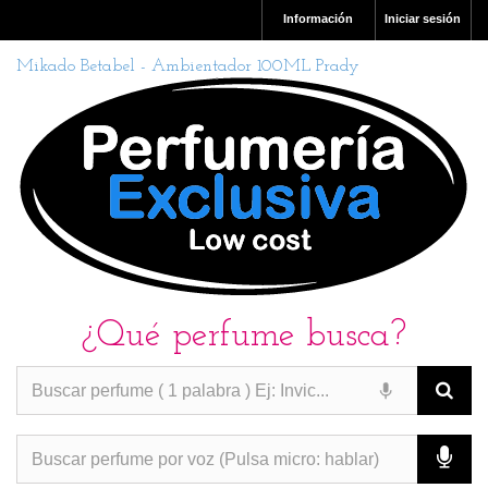
Información
Iniciar sesión
Mikado Betabel - Ambientador 100ML Prady
¿Qué perfume busca?
PERFUMES IMITACION