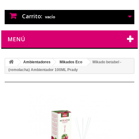
PERFUMES IMITACION
PERFUMES DE IMITACION DE LARGA
DURACION
Carrito:
vacío
MENÚ
Ambientadores
Mikados Eco
Mikado betabel -
(remolacha) Ambientador 100ML Prady