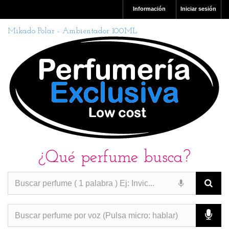
Información
Iniciar sesión
Mikado Polar - Ambientador 100ML
¿Qué perfume busca?
PERFUMES IMITACION