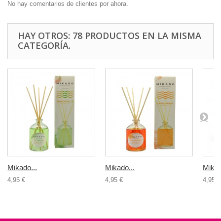
No hay comentarios de clientes por ahora.
HAY OTROS: 78 PRODUCTOS EN LA MISMA
CATEGORÍA.
Mikado...
Mikado...
Mikad
4,95 €
4,95 €
4,95 €