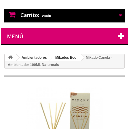
PERFUMES IMITACION
PERFUMES DE IMITACION DE LARGA
DURACION
Carrito:
vacío
MENÚ
Ambientadores
Mikados Eco
Mikado Canela -
Ambientador 100ML Naturmais