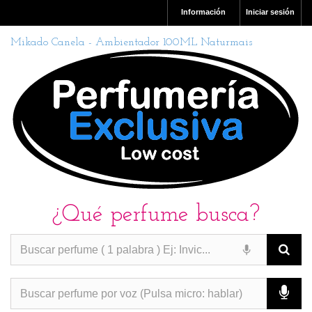
Información
Iniciar sesión
Mikado Canela - Ambientador 100ML Naturmais
¿Qué perfume busca?
PERFUMES IMITACION