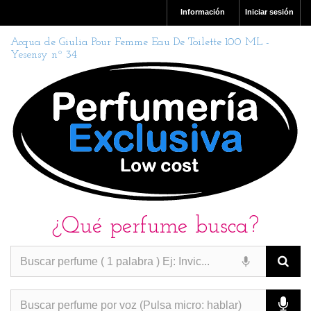
Información
Iniciar sesión
Acqua de Giulia Pour Femme Eau De Toilette 100 ML -
Yesensy nº 34
¿Qué perfume busca?
PERFUMES IMITACION