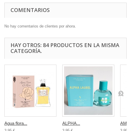
COMENTARIOS
No hay comentarios de clientes por ahora.
HAY OTROS: 84 PRODUCTOS EN LA MISMA
CATEGORÍA.
Agua flora...
ALPHA...
AMAR
3,95 €
3,95 €
3,95 €