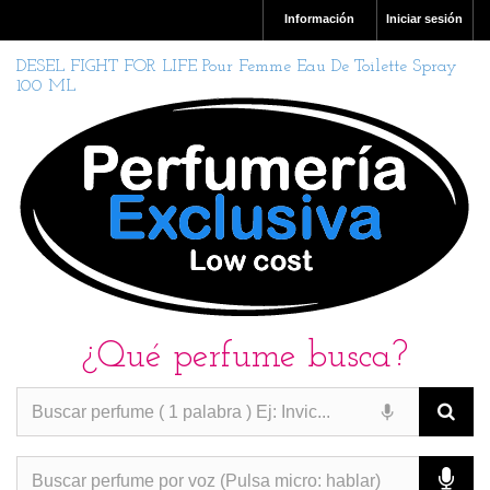
Información
Iniciar sesión
DESEL FIGHT FOR LIFE Pour Femme Eau De Toilette Spray
100 ML
¿Qué perfume busca?
PERFUMES IMITACION