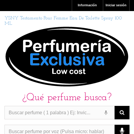
Información
Iniciar sesión
YSNY Testamento Pour Femme Eau De Toilette Spray 100
ML
¿Qué perfume busca?
PERFUMES IMITACION