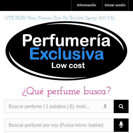
Información
Iniciar sesión
LITE BLEU Pour Femme Eau De Toilette Spray 100 ML
¿Qué perfume busca?
PERFUMES IMITACION