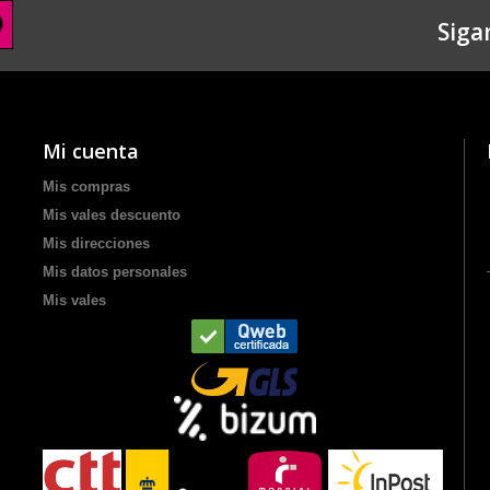
Siga
Mi cuenta
Mis compras
Mis vales descuento
Mis direcciones
Mis datos personales
Mis vales