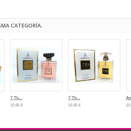
SMA CATEGORÍA.
7 Th...
7 Th...
An
10,95 €
10,95 €
10