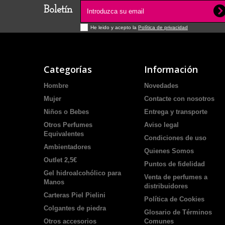
Boletín
He leido y acepto la
Política de privacidad
Categorías
Información
Hombre
Novedades
Mujer
Contacte con nosotros
Niños o Bebes
Entrega y transporte
Otros Perfumes
Aviso legal
Equivalentes
Condiciones de uso
Ambientadores
Quienes Somos
Outlet 2,5€
Puntos de fidelidad
Gel hidroalcohólico para
Venta de perfumes a
Manos
distribuidores
Carteras Piel Pielini
Política de Cookies
Colgantes de piedra
Glosario de Términos
Otros accesorios
Comunes