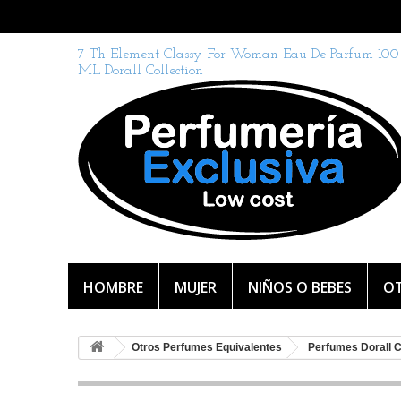
7 Th Element Classy For Woman Eau De Parfum 100
ML Dorall Collection
HOMBRE
MUJER
NIÑOS O BEBES
OT
Otros Perfumes Equivalentes
Perfumes Dorall C