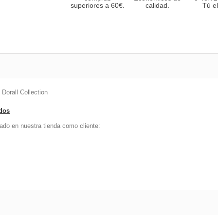
superiores a 60€.
calidad.
Tú el
orall Collection
ados
ado en nuestra tienda como cliente: