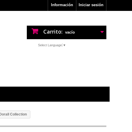
Información
Iniciar sesión
Carrito:
vacío
Select Language
▼
orall Collection