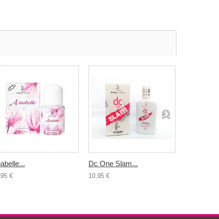
abelle...
Dc One Slam...
Dc4U For..
,95 €
10,95 €
10,95 €