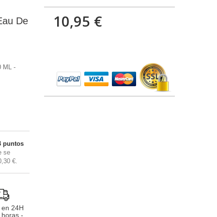
10,95 €
Eau De
 ML -
3
puntos
 se
0,30 €
.
 en 24H
 horas -