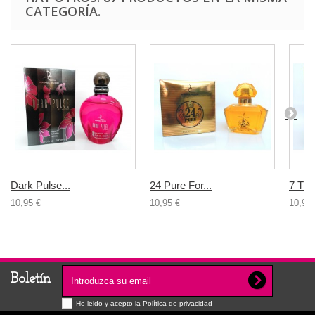
CATEGORÍA.
Dark Pulse...
24 Pure For...
7 Th..
10,95 €
10,95 €
10,95 
Boletín
He leido y acepto la
Política de privacidad