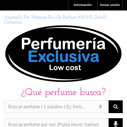
Información
Iniciar sesión
Anabelle For Woman Eau De Parfum 100 ML Dorall
Collection
¿Qué perfume busca?
PERFUMES IMITACION