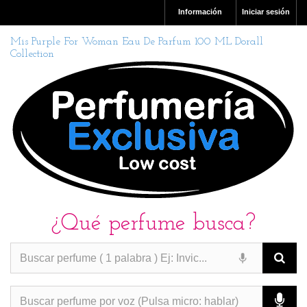
Información
Iniciar sesión
Mis Purple For Woman Eau De Parfum 100 ML Dorall
Collection
¿Qué perfume busca?
PERFUMES IMITACION