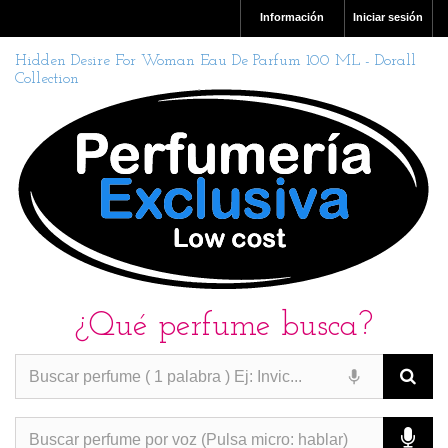
Información
Iniciar sesión
Hidden Desire For Woman Eau De Parfum 100 ML - Dorall
Collection
¿Qué perfume busca?
PERFUMES IMITACION