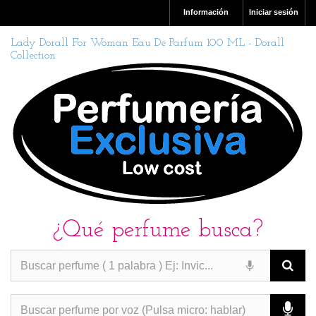
Información
Iniciar sesión
Lady Dorall For Woman Eau De Parfum 100 ML - Dorall
Collection
¿Qué perfume busca?
PERFUMES IMITACION