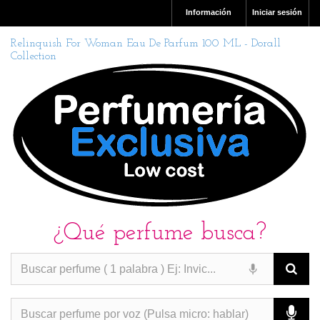
Información
Iniciar sesión
Relinquish For Woman Eau De Parfum 100 ML - Dorall
Collection
¿Qué perfume busca?
PERFUMES IMITACION