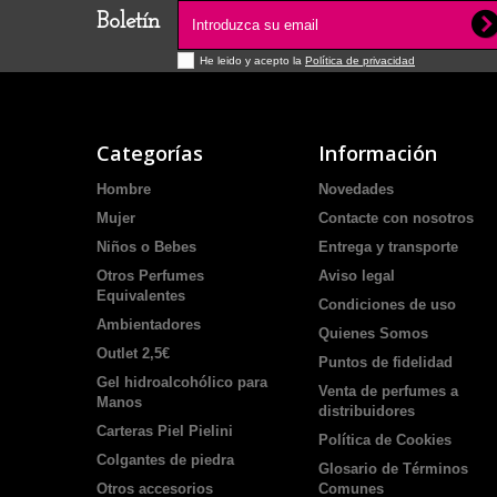
Boletín
He leido y acepto la
Política de privacidad
Categorías
Información
Hombre
Novedades
Mujer
Contacte con nosotros
Niños o Bebes
Entrega y transporte
Otros Perfumes
Aviso legal
Equivalentes
Condiciones de uso
Ambientadores
Quienes Somos
Outlet 2,5€
Puntos de fidelidad
Gel hidroalcohólico para
Venta de perfumes a
Manos
distribuidores
Carteras Piel Pielini
Política de Cookies
Colgantes de piedra
Glosario de Términos
Otros accesorios
Comunes