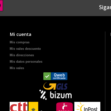
Siga
Mi cuenta
Mis compras
Mis vales descuento
Mis direcciones
Mis datos personales
Mis vales