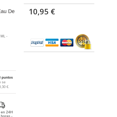
10,95 €
Eau De
 ML -
3
puntos
 se
0,30 €
.
 en 24H
 horas -