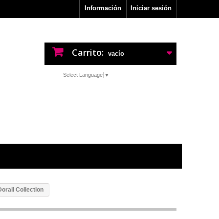
Información
Iniciar sesión
Carrito:
vacío
Select Language
▼
rall Collection