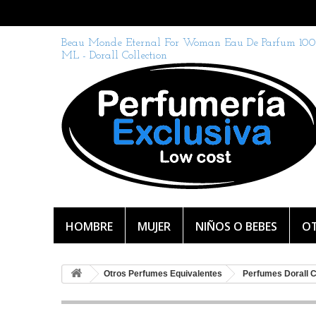
Beau Monde Eternal For Woman Eau De Parfum 100
ML - Dorall Collection
HOMBRE
MUJER
NIÑOS O BEBES
OT
Otros Perfumes Equivalentes
Perfumes Dorall C