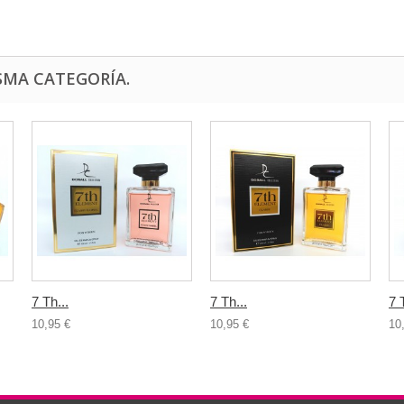
SMA CATEGORÍA.
7 Th...
7 Th...
7 
10,95 €
10,95 €
10