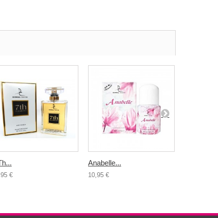
Th...
Anabelle...
Dc One Sl
,95 €
10,95 €
10,95 €