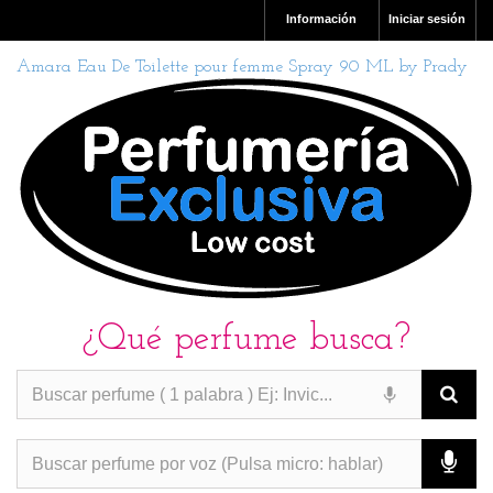
Información
Iniciar sesión
Amara Eau De Toilette pour femme Spray 90 ML by Prady
¿Qué perfume busca?
PERFUMES IMITACION