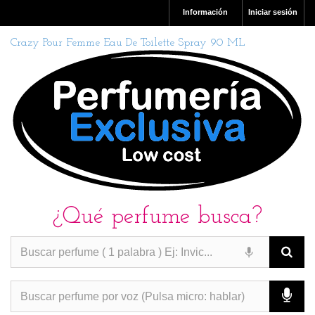
Información
Iniciar sesión
Crazy Pour Femme Eau De Toilette Spray 90 ML
¿Qué perfume busca?
PERFUMES IMITACION