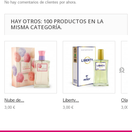
No hay comentarios de clientes por ahora.
HAY OTROS: 100 PRODUCTOS EN LA
MISMA CATEGORÍA.
Nube de...
Liberty...
Olamp
3,00 €
3,00 €
3,00 €