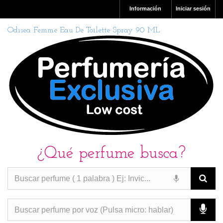
Información
Iniciar sesión
Odisea Femme Eau De Toilette Spray 90 ML
¿Qué perfume busca?
PERFUMES IMITACION