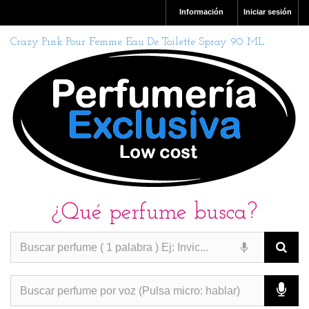
Información
Iniciar sesión
Crazy Pink Pour Femme Eau De Toilette Spray 90 ML
¿Qué perfume busca?
PERFUMES IMITACION