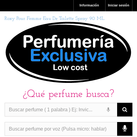
Información
Iniciar sesión
Roxy Pour Femme Eau De Toilette Spray 90 ML
¿Qué perfume busca?
PERFUMES IMITACION