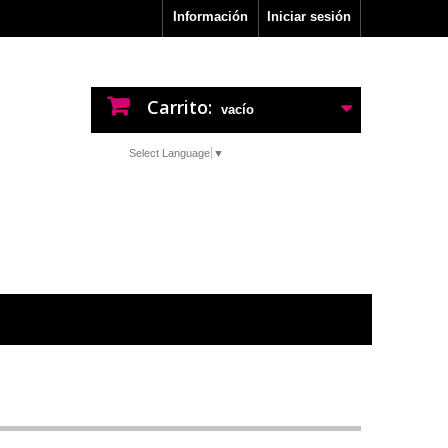
Información
Iniciar sesión
Carrito:
vacío
Select Language
▼