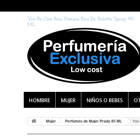
You Be One Pour Femme Eau De Toilette Spray 90
ML
HOMBRE
MUJER
NIÑOS O BEBES
OT
Mujer
Perfumes de Mujer Prady 85 ML
You 