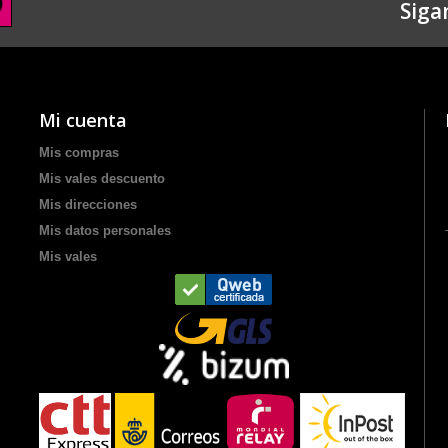
Siga
Mi cuenta
Mis compras
Mis vales descuento
Mis direcciones
Mis datos personales
Mis vales