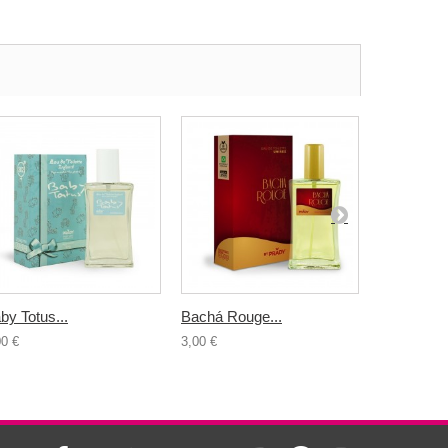
by Totus...
Bachá Rouge...
Queens by
00 €
3,00 €
3,00 €