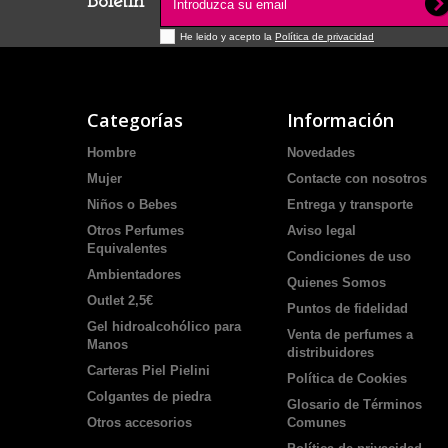
Boletín
He leido y acepto la
Política de privacidad
Categorías
Información
Hombre
Novedades
Mujer
Contacte con nosotros
Niños o Bebes
Entrega y transporte
Otros Perfumes
Aviso legal
Equivalentes
Condiciones de uso
Ambientadores
Quienes Somos
Outlet 2,5€
Puntos de fidelidad
Gel hidroalcohólico para
Venta de perfumes a
Manos
distribuidores
Carteras Piel Pielini
Política de Cookies
Colgantes de piedra
Glosario de Términos
Otros accesorios
Comunes