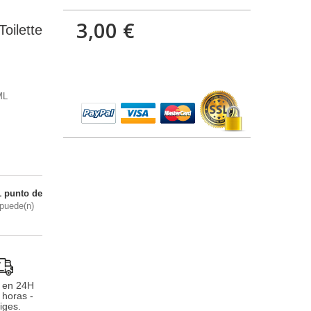
3,00 €
oilette
ML
1
punto de
puede(n)
 en 24H
 horas -
iges.