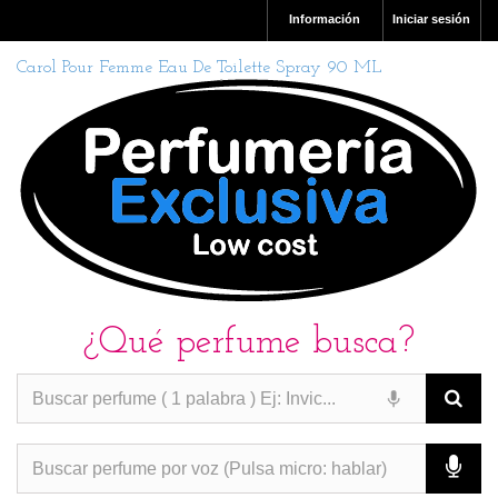
Información
Iniciar sesión
Carol Pour Femme Eau De Toilette Spray 90 ML
¿Qué perfume busca?
PERFUMES IMITACION