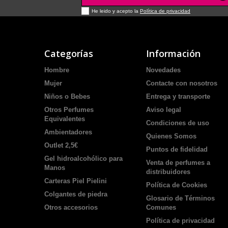
He leido y acepto la
Política de privacidad
Categorías
Información
Hombre
Novedades
Mujer
Contacte con nosotros
Niños o Bebes
Entrega y transporte
Otros Perfumes
Aviso legal
Equivalentes
Condiciones de uso
Ambientadores
Quienes Somos
Outlet 2,5€
Puntos de fidelidad
Gel hidroalcohólico para
Venta de perfumes a
Manos
distribuidores
Carteras Piel Pielini
Política de Cookies
Colgantes de piedra
Glosario de Términos
Otros accesorios
Comunes
Política de privacidad