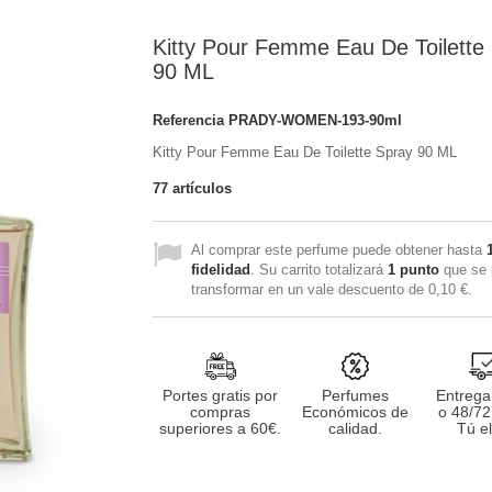
Kitty Pour Femme Eau De Toilette
90 ML
Referencia
PRADY-WOMEN-193-90ml
Kitty Pour Femme Eau De Toilette Spray 90 ML
77
artículos
Al comprar este perfume puede obtener hasta
fidelidad
. Su carrito totalizará
1
punto
que se 
transformar en un vale descuento de
0,10 €
.
Portes gratis por
Perfumes
Entrega
compras
Económicos de
o 48/72
superiores a 60€.
calidad.
Tú el