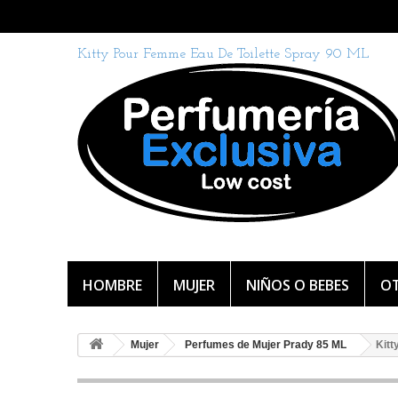
Kitty Pour Femme Eau De Toilette Spray 90 ML
HOMBRE
MUJER
NIÑOS O BEBES
OT
Mujer
Perfumes de Mujer Prady 85 ML
Kitt