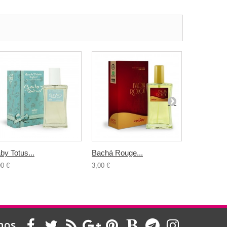
by Totus...
Bachá Rouge...
Queens by
00 €
3,00 €
3,00 €
nos