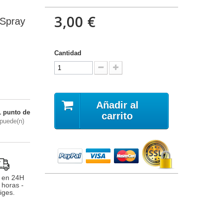
3,00 €
 Spray
Cantidad
Añadir al
1
punto de
carrito
puede(n)
 en 24H
 horas -
iges.