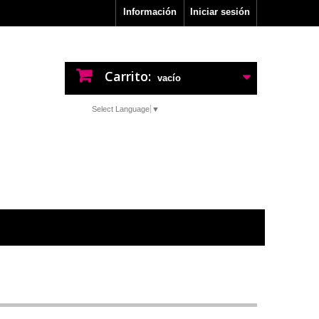
Información
Iniciar sesión
Carrito:
vacío
Select Language
▼