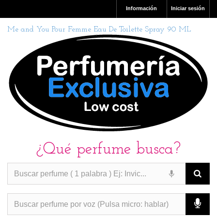
Información
Iniciar sesión
Me and You Pour Femme Eau De Toilette Spray 90 ML
¿Qué perfume busca?
PERFUMES IMITACION